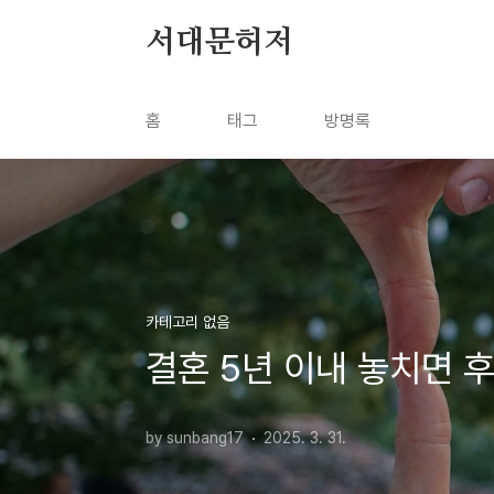
본문 바로가기
서대문허저
홈
태그
방명록
카테고리 없음
결혼 5년 이내 놓치면 후
by sunbang17
2025. 3. 31.