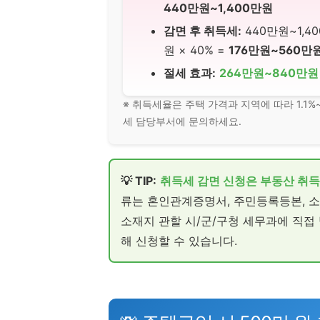
440만원~1,400만원
감면 후 취득세:
440만원~1,4
원 × 40% =
176만원~560만
절세 효과:
264만원~840만원
※ 취득세율은 주택 가격과 지역에 따라 1.1%
세 담당부서에 문의하세요.
💡 TIP:
취득세 감면 신청은 부동산 취득
류는 혼인관계증명서, 주민등록등본, 
소재지 관할 시/군/구청 세무과에 직접 방문
해 신청할 수 있습니다.