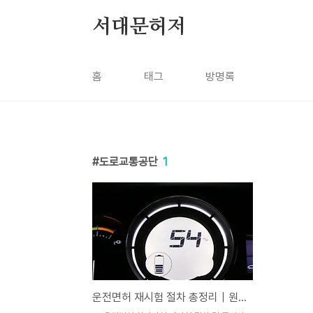
본문 바로가기
서대문허저
홈
태그
방명록
도로교통공단
1
운전면허 재시험 절차 총정리｜원서분실·접수방법·주의사항까지