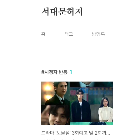
본문 바로가기
서대문허저
홈
태그
방명록
시청자 반응
1
드라마 '보물섬' 3회예고 및 2회까지 주요 내용