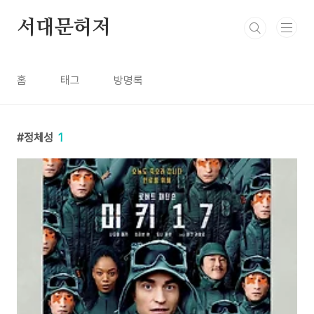
본문 바로가기
서대문허저
홈
태그
방명록
정체성
1