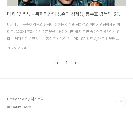
미키 17 리뷰 - 복제인간의 생존과 정체성, 봉준호 감독의 SF 신작 분석!!
미키 17 - 봉준호 감독의 신작이 전하는 생존과 정체성의 이야기안녕하세요 여
러분! 😊혹시 영화 '미키 17' 보셨나요? 아니면 볼지 고민 중이신가요? 이번 영
화는 세계적으로 인정받는 봉준호 감독이 선보이는 SF 장르로, 개봉 전부터 큰
기대를 모았습니다.영화는 우주 탐사선에서 위험한 임무를 맡은 복제인간 '미
2025. 2. 24.
키'의 생존을 위한 도전을 그립니다. 특히 죽으면 기억을 이어받아 다시 태어나
는 설정이 독특하죠. 하지만 17번째 복제체인 미키 17이 임무 중 죽을 위기에
1
처하자, 새로 탄생한 미키 18이 등장하며 예상치 못한 사건들이 펼쳐집니다.영
화 개봉 이후 평가도 엇갈립니다. 메타크리틱 평점 74점으로 긍정적인 평가를
받았지만, 일부는 전작인 '기생충'과 비교하며 아쉽다는 의견도 있죠. 그러나 배
우 로버트..
Designed by 티스토리
© Daum Corp.