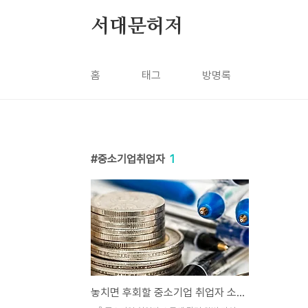
본문 바로가기
서대문허저
홈
태그
방명록
중소기업취업자
1
놓치면 후회할 중소기업 취업자 소득세 90% 감면 비밀 공개